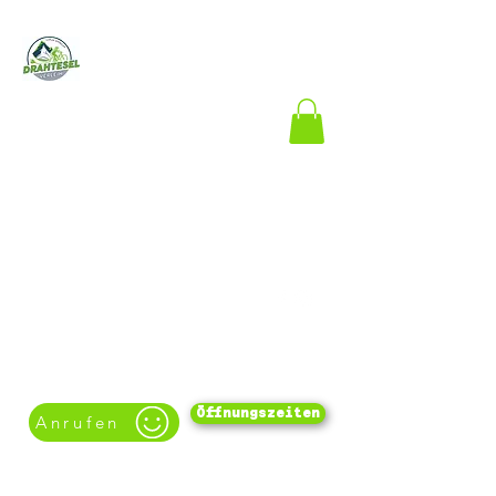
Drahtesel-
Verleih
Lukas
Spindler
Der E-Bike- und
Fahrradverleih im
Zentrum von
Oberammergau
Öffnungszeiten
Anrufen