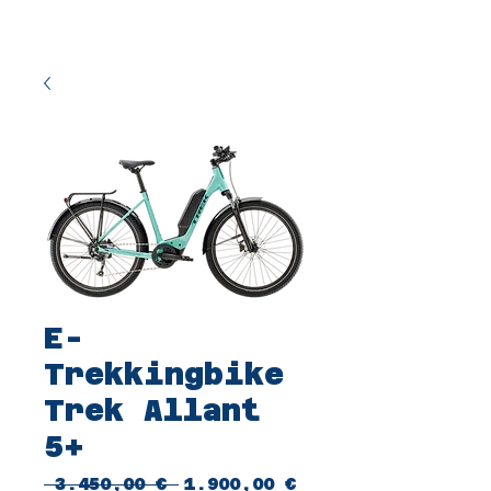
E-
Trekkingbike
Trek Allant
5+
Standardpreis
Sale-
 3.450,00 € 
1.900,00 €