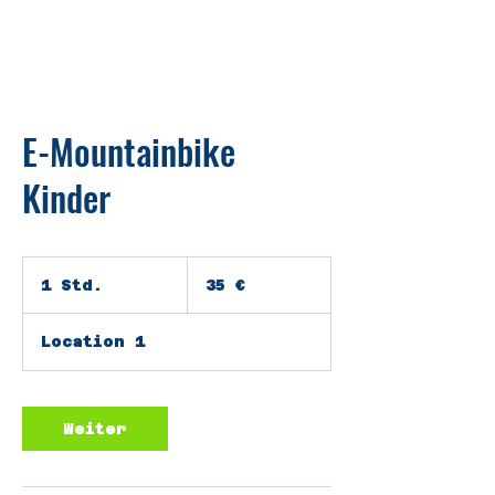
E-Mountainbike
Kinder
35
Euro
1 Std.
1
35 €
S
t
Location 1
d
Weiter