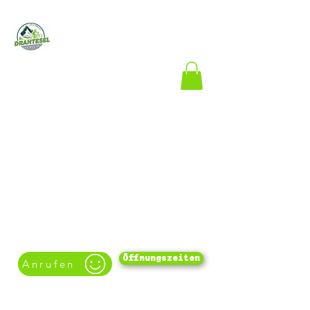
Drahtesel-
Verleih
Lukas
Spindler
Der E-Bike- und
Fahrradverleih im
Zentrum von
Oberammergau
Öffnungszeiten
Anrufen