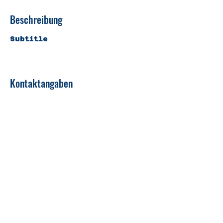
Beschreibung
Subtitle
Kontaktangaben
82487 Oberammergau,
Deutschland
Drahtesel-Verleih Lukas
Spindler