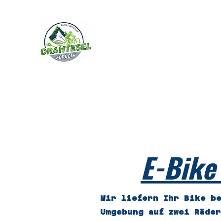
Drahtesel-Verleih
Lukas
Der E-Bike- und Fahrradv
von Oberammergau
Startseite
Preise E-Bike Verleih Oberammergau
E-Bik
E-Bike
Wir liefern Ihr Bike b
Umgebung auf zwei Räde