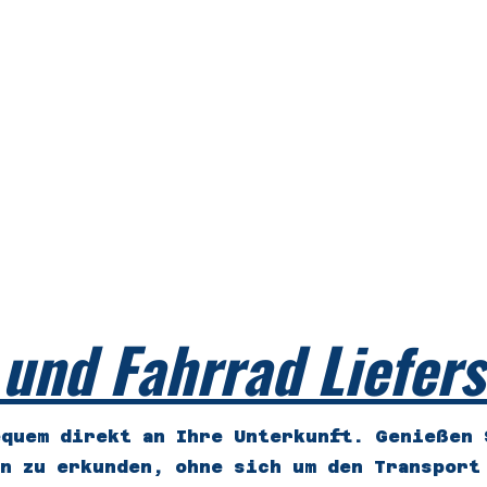
 Spindler
erleih im Zentrum
e online buchen
Partner
Radtouren
Kontakt
Mehr
info@
 und Fahrrad Liefers
equem direkt an Ihre Unterkunft. Genießen 
rn zu erkunden, ohne sich um den Transport