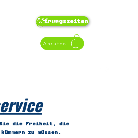
Öffnungszeiten
Anmelden
Anrufen
bikeverleih-oberammergau.de
08822/93044
ervice
Sie die Freiheit, die
 kümmern zu müssen.